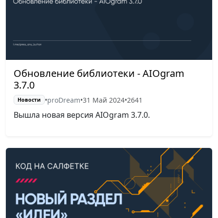
Обновление библиотеки - AIOgram
3.7.0
•
proDream
•
31 Май 2024
•
2641
Новости
Вышла новая версия AIOgram 3.7.0.