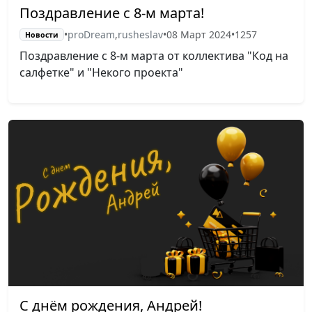
Поздравление с 8-м марта!
•
proDream
,
rusheslav
•
08 Март 2024
•
1257
Новости
Поздравление с 8-м марта от коллектива "Код на
салфетке" и "Некого проекта"
С днём рождения, Андрей!