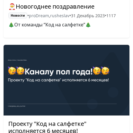
🎅Новогоднее поздравление
•
proDream
,
rusheslav
•
31 Декабрь 2023
•
1117
Новости
🎄От команды “Код на салфетке”🎄
Проекту "Код на салфетке"
исполняется 6 месяцев!