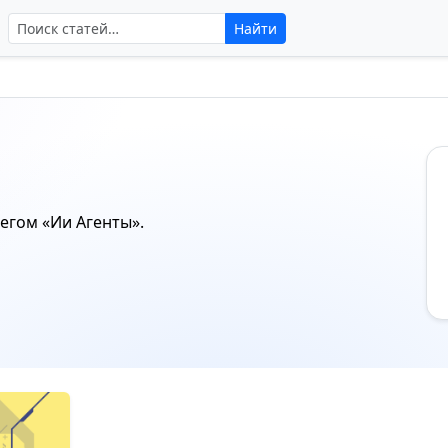
Поиск по сайту
Найти
тегом
«Ии Агенты»
.