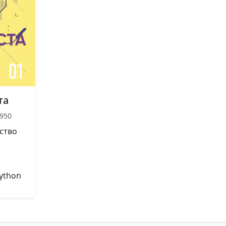
та
950
ство
ython