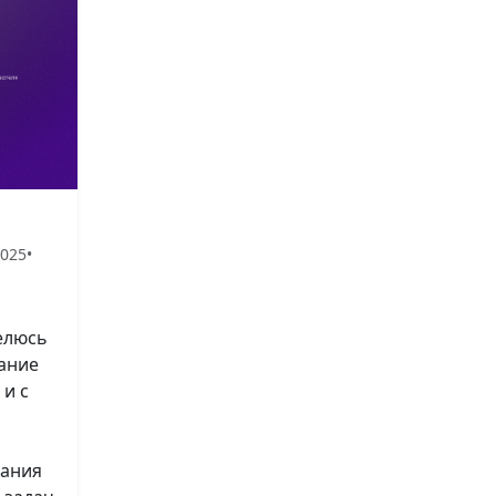
2025
•
елюсь
вание
и с
вания