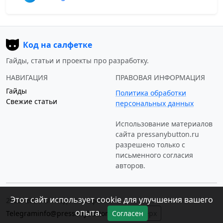
Код на салфетке
Гайды, статьи и проекты про разработку.
НАВИГАЦИЯ
ПРАВОВАЯ ИНФОРМАЦИЯ
Гайды
Политика обработки
Свежие статьи
персональных данных
Использование материалов
сайта
pressanybutton.ru
разрешено только c
письменного согласия
авторов.
Этот сайт использует cookie для улучшения вашего
2023–2026 © «Код на салфетке»
опыта.
Telegram
info@pressanybutton.ru
↑ Наверх
Согласен