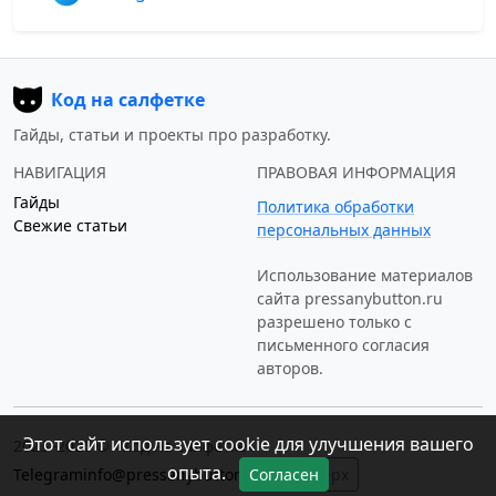
Код на салфетке
Гайды, статьи и проекты про разработку.
НАВИГАЦИЯ
ПРАВОВАЯ ИНФОРМАЦИЯ
Гайды
Политика обработки
Свежие статьи
персональных данных
Использование материалов
сайта
pressanybutton.ru
разрешено только c
письменного согласия
авторов.
Этот сайт использует cookie для улучшения вашего
2023–2026 © «Код на салфетке»
опыта.
Telegram
info@pressanybutton.ru
↑ Наверх
Согласен