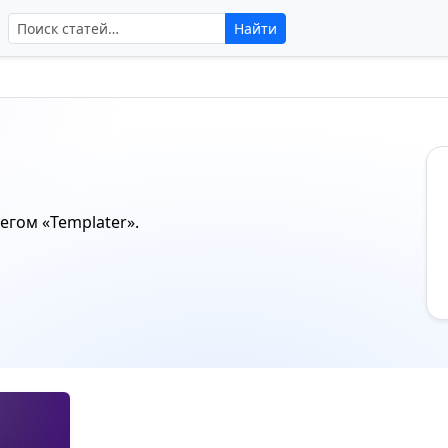
Поиск по сайту
Найти
тегом
«Templater»
.