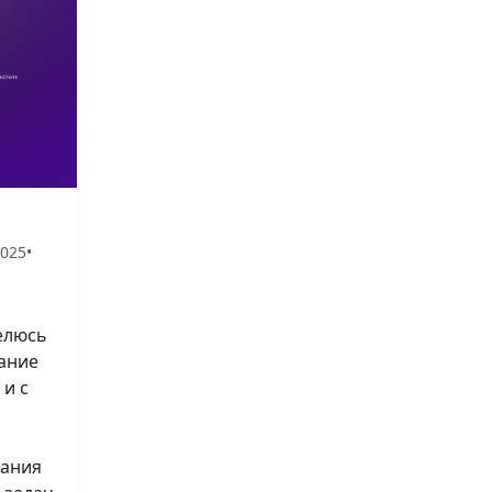
2025
•
елюсь
вание
и с
вания