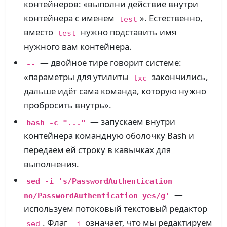
контейнеров: «выполни действие внутри
контейнера с именем
». Естественно,
test
вместо
нужно подставить имя
test
нужного вам контейнера.
— двойное тире говорит системе:
--
«параметры для утилиты
закончились,
lxc
дальше идёт сама команда, которую нужно
пробросить внутрь».
— запускаем внутри
bash -c "..."
контейнера командную оболочку Bash и
передаем ей строку в кавычках для
выполнения.
sed -i 's/PasswordAuthentication
—
no/PasswordAuthentication yes/g'
используем потоковый текстовый редактор
. Флаг
означает, что мы редактируем
sed
-i