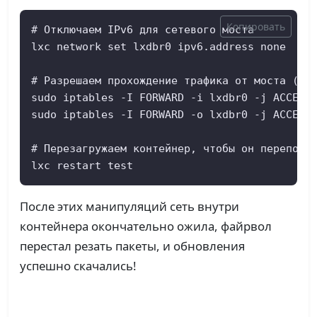
Копировать
# Отключаем IPv6 для сетевого моста

lxc network set lxdbr0 ipv6.address none

# Разрешаем прохождение трафика от моста (исх
sudo iptables -I FORWARD -i lxdbr0 -j ACCEPT

sudo iptables -I FORWARD -o lxdbr0 -j ACCEPT

# Перезагружаем контейнер, чтобы он переподкл
lxc restart test
После этих манипуляций сеть внутри
контейнера окончательно ожила, файрвол
перестал резать пакеты, и обновления
успешно скачались!