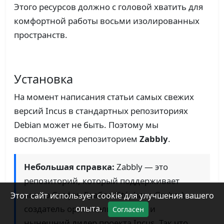
Этого ресурсов должно с головой хватить для
комфортной работы восьми изолированных
пространств.
Установка
На момент написания статьи самых свежих
версий Incus в стандартных репозиториях
Debian может не быть. Поэтому мы
воспользуемся репозиторием
Zabbly
.
Небольшая справка:
Zabbly — это
репозиторий, который поддерживает
лично Стефан Грабер (Stéphane Graber),
Этот сайт использует cookie для улучшения вашего
опыта.
создатель оригинального LXD и
Согласен
нынешний лидер проекта Incus. Так что