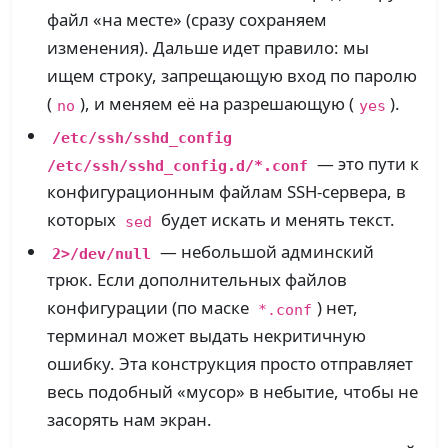
файл «на месте» (сразу сохраняем
изменения). Дальше идет правило: мы
ищем строку, запрещающую вход по паролю
(
), и меняем её на разрешающую (
).
no
yes
/etc/ssh/sshd_config
— это пути к
/etc/ssh/sshd_config.d/*.conf
конфигурационным файлам SSH-сервера, в
которых
будет искать и менять текст.
sed
— небольшой админский
2>/dev/null
трюк. Если дополнительных файлов
конфигурации (по маске
) нет,
*.conf
терминал может выдать некритичную
ошибку. Эта конструкция просто отправляет
весь подобный «мусор» в небытие, чтобы не
засорять нам экран.