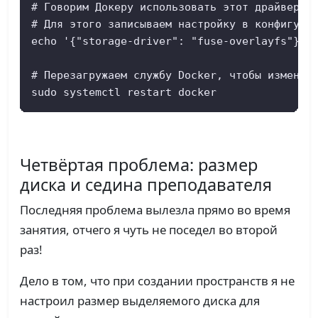
# Говорим Докеру использовать этот драйвер по
# Для этого записываем настройку в конфигурац
echo '{"storage-driver": "fuse-overlayfs"}' |
# Перезагружаем службу Docker, чтобы изменени
sudo systemctl restart docker
Четвёртая проблема: размер
диска и седина преподавателя
Последняя проблема вылезла прямо во время
занятия, отчего я чуть не поседел во второй
раз!
Дело в том, что при создании пространств я не
настроил размер выделяемого диска для