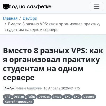
Перейти к контенту
Код на салфетке
Главная
DevOps
Вместо 8 разных VPS: как я организовал практику
студентам на одном сервере
Вместо 8 разных VPS: как
я организовал практику
студентам на одном
сервере
•
Иван Ашихмин
•
16 Апрель 2026
•
775
DevOps
VPS
Debian
Гайд
DevOps
Incus
LXC
LXD
Ubuntu
Контейнеризация