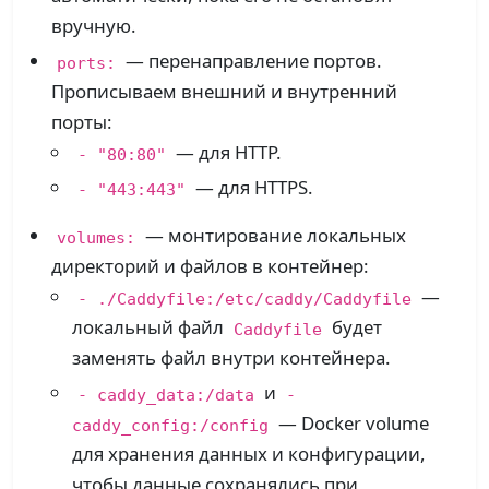
вручную.
— перенаправление портов.
ports:
Прописываем внешний и внутренний
порты:
— для HTTP.
- "80:80"
— для HTTPS.
- "443:443"
— монтирование локальных
volumes:
директорий и файлов в контейнер:
—
- ./Caddyfile:/etc/caddy/Caddyfile
локальный файл
будет
Caddyfile
заменять файл внутри контейнера.
и
- caddy_data:/data
-
— Docker volume
caddy_config:/config
для хранения данных и конфигурации,
чтобы данные сохранялись при