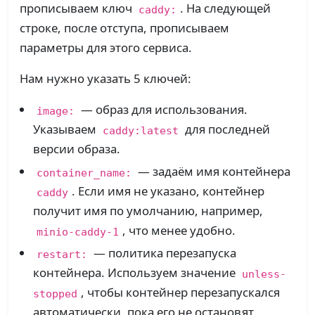
прописываем ключ
. На следующей
caddy:
строке, после отступа, прописываем
параметры для этого сервиса.
Нам нужно указать 5 ключей:
— образ для использования.
image:
Указываем
для последней
caddy:latest
версии образа.
— задаём имя контейнера
container_name:
. Если имя не указано, контейнер
caddy
получит имя по умолчанию, например,
, что менее удобно.
minio-caddy-1
— политика перезапуска
restart:
контейнера. Используем значение
unless-
, чтобы контейнер перезапускался
stopped
автоматически, пока его не остановят