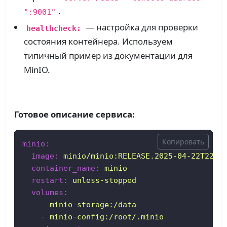
.
":9001"
— настройка для проверки
healthcheck:
состояния контейнера. Используем
типичный пример из документации для
MinIO.
Готовое описание сервиса:
Копировать
minio:
image:
minio/minio:RELEASE.2025-04-22T22-1
container_name:
minio
restart:
unless-stopped
volumes:
-
minio-storage:/data
-
minio-config:/root/.minio