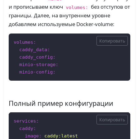
и прописываем ключ
без отступов от
volumes:
границы. Далее, на внутреннем уровне
добавляем используемые Docker-volume:
Копировать
volumes:
caddy_data:
caddy_config:
minio-storage:
minio-config:
Полный пример конфигурации
Копировать
services:
caddy:
image:
caddy:latest