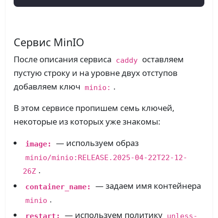
Сервис MinIO
После описания сервиса
оставляем
caddy
пустую строку и на уровне двух отступов
добавляем ключ
.
minio:
В этом сервисе пропишем семь ключей,
некоторые из которых уже знакомы:
— используем образ
image:
minio/minio:RELEASE.2025-04-22T22-12-
.
26Z
— задаем имя контейнера
container_name:
.
minio
— используем политику
restart:
unless-