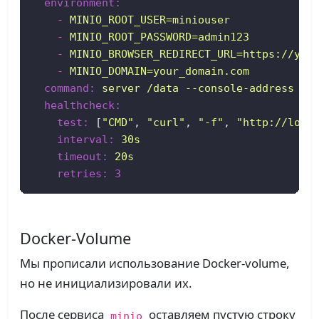
environment:
-
MINIO_ROOT_USER=miniouser
-
MINIO_ROOT_PASSWORD=admin123
-
MINIO_BROWSER_REDIRECT_URL=https://you
-
MINIO_DOMAIN=your_domain.com
command:
server
/data
--console-address
":
healthcheck:
test:
 [
"CMD"
, 
"curl"
, 
"-f"
, 
"http://loca
interval:
30s
timeout:
20s
retries:
3
Docker-Volume
Мы прописали использование Docker-volume,
но не инициализировали их.
После сервиса
оставляем пустую строку
minio