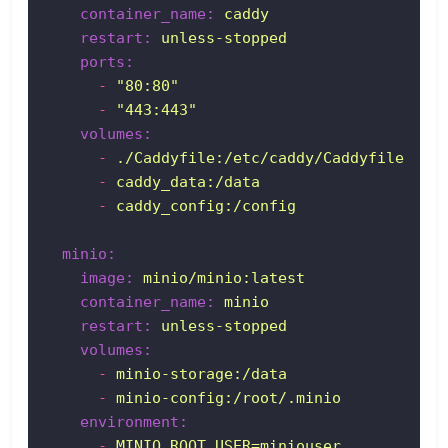
container_name:
caddy
restart:
unless-stopped
ports:
-
"80:80"
-
"443:443"
volumes:
-
./Caddyfile:/etc/caddy/Caddyfile
-
caddy_data:/data
-
caddy_config:/config
minio:
image:
minio/minio:latest
container_name:
minio
restart:
unless-stopped
volumes:
-
minio-storage:/data
-
minio-config:/root/.minio
environment:
-
MINIO_ROOT_USER=miniouser