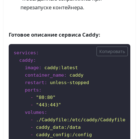
перезапуске контейнера.
Готовое описание сервиса Caddy:
Копировать
services:
caddy:
image:
caddy:latest
container_name:
caddy
restart:
unless-stopped
ports:
-
"80:80"
-
"443:443"
volumes:
-
./Caddyfile:/etc/caddy/Caddyfile
-
caddy_data:/data
-
caddy_config:/config