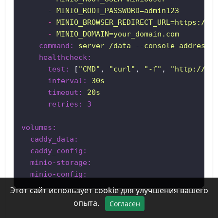
-
MINIO_ROOT_PASSWORD=admin123
-
MINIO_BROWSER_REDIRECT_URL=https://y
-
MINIO_DOMAIN=your_domain.com
command:
server
/data
--console-address
healthcheck:
test:
 [
"CMD"
, 
"curl"
, 
"-f"
, 
"http://lo
interval:
30s
timeout:
20s
retries:
3
volumes:
caddy_data:
caddy_config:
minio-storage:
minio-config:
Этот сайт использует cookie для улучшения вашего
опыта.
Согласен