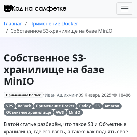
Перейти к контенту
Код на салфетке
Главная
Применение Docker
Собственное S3-хранилище на базе MinIO
Собственное S3-
хранилище на базе
MinIO
•
Иван Ашихмин
•
09 Январь 2025
•
18486
Применение Docker
VPS
ReBack
Применение Docker
Caddy
S3
Amazon
Объёктное хранилище
AWS
MinIO
В этой статье разберём, что такое S3 и Объектные
хранилища, где его взять, а также как поднять своё