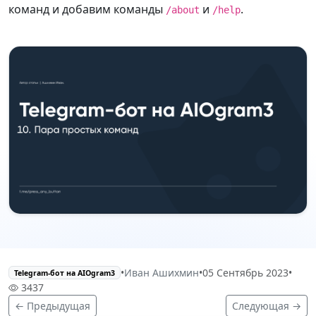
команд и добавим команды
и
.
/about
/help
•
Иван Ашихмин
•
05 Сентябрь 2023
•
Telegram-бот на AIOgram3
3437
← Предыдущая
Следующая →