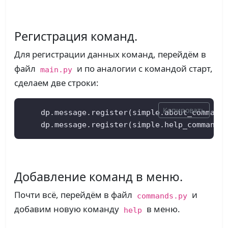
Регистрация команд.
Для регистрации данных команд, перейдём в
файл
и по аналогии с командой старт,
main.py
сделаем две строки:
Копировать
    dp.message.register(simple.about_command
    dp.message.register(simple.help_command,
Добавление команд в меню.
Почти всё, перейдём в файл
и
commands.py
добавим новую команду
в меню.
help