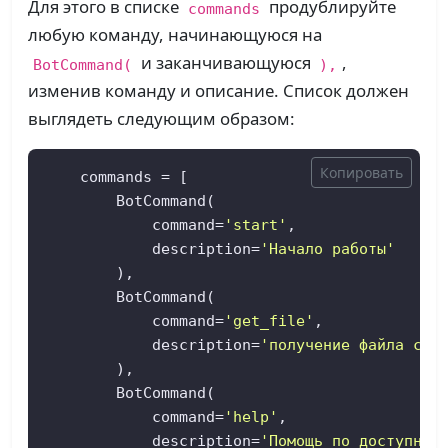
Для этого в списке
продублируйте
commands
любую команду, начинающуюся на
и заканчивающуюся
,
BotCommand(
),
изменив команду и описание. Список должен
выглядеть следующим образом:
Копировать
    commands = [

        BotCommand(

            command=
'start'
,

            description=
'Начало работы'
        ),

        BotCommand(

            command=
'get_file'
,

            description=
'получение файла с м
        ),

        BotCommand(

            command=
'help'
,

            description=
'Помощь по доступным