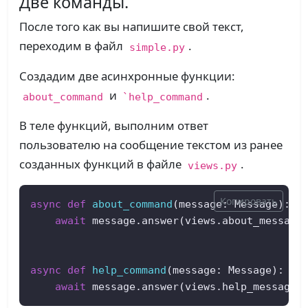
Две команды.
После того как вы напишите свой текст,
переходим в файл
.
simple.py
Создадим две асинхронные функции:
и
.
about_command
`help_command
В теле функций, выполним ответ
пользователю на сообщение текстом из ранее
созданных функций в файле
.
views.py
Копировать
async
def
about_command
(
message: Message
):

await
 message.answer(views.about_message(
async
def
help_command
(
message: Message
):

await
 message.answer(views.help_message(