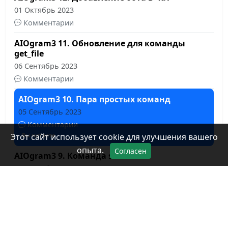
01 Октябрь 2023
Комментарии
AIOgram3 11. Обновление для команды
get_file
06 Сентябрь 2023
Комментарии
AIOgram3 10. Пара простых команд
05 Сентябрь 2023
Комментарии
Этот сайт использует cookie для улучшения вашего
Вы читаете
опыта.
Согласен
AIOgram3 9. Команда start
05 Сентябрь 2023
Комментарии
AIOgram3 8.2 Команда отправки файла,
продолжение
15 Август 2023