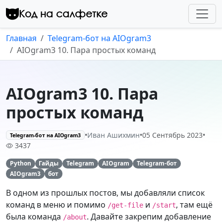
Перейти к контенту
Код на салфетке
Главная
Telegram-бот на AIOgram3
AIOgram3 10. Пара простых команд
AIOgram3 10. Пара
простых команд
•
Иван Ашихмин
•
05 Сентябрь 2023
•
Telegram-бот на AIOgram3
3437
Python
Гайды
Telegram
AIOgram
Telegram-бот
AIOgram3
бот
В одном из прошлых постов, мы добавляли список
команд в меню и помимо
и
, там ещё
/get-file
/start
была команда
. Давайте закрепим добавление
/about