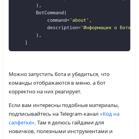
        ),

        BotCommand(

            command=
'about'
,

            description=
'Информация о боте'
        ),

    ]
Можно запустить бота и убедиться, что
команды отображаются в меню. а бот
корректно на них реагирует.
Если вам интересны подобные материалы,
подписывайтесь на Telegram-канал
«Код на
салфетке»
. Там я делюсь гайдами для
новичков, полезными инструментами и