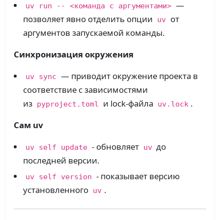
—
uv run -- <команда с аргументами>
позволяет явно отделить опции
от
uv
аргументов запускаемой команды.
Синхронизация окружения
— приводит окружение проекта в
uv sync
соответствие с зависимостями
из
и lock-файла
.
pyproject.toml
uv.lock
Сам uv
- обновляет
до
uv self update
uv
последней версии.
- показывает версию
uv self version
установленного
.
uv