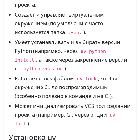
проекта.
Создаёт и управляет виртуальным
окружением (по умолчанию часто
используется папка
).
.venv
Умеет устанавливать и выбирать версии
Python (например, через
uv python
, а также через закрепление версии
install
в
).
.python-version
Работает с lock-файлом
, чтобы
uv.lock
окружение было воспроизводимым
(особенно полезно в команде и на CI).
Может инициализировать VCS при создании
проекта (например, Git через опции
uv
).​
init
Установка uv