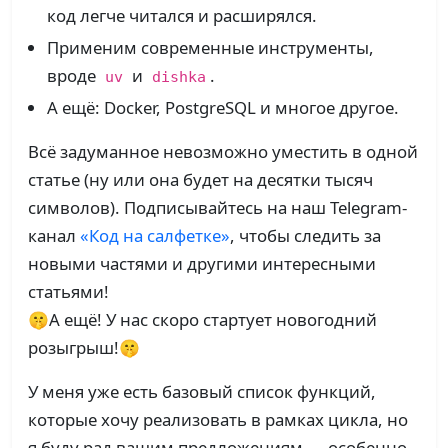
код легче читался и расширялся.
Применим современные инструменты,
вроде
и
.
uv
dishka
А ещё: Docker, PostgreSQL и многое другое.
Всё задуманное невозможно уместить в одной
статье (ну или она будет на десятки тысяч
символов). Подписывайтесь на наш Telegram-
канал
«Код на салфетке»
, чтобы следить за
новыми частями и другими интересными
статьями!
🤫А ещё! У нас скоро стартует новогодний
розыгрыш!🤫
У меня уже есть базовый список функций,
которые хочу реализовать в рамках цикла, но
я буду рад вашим предложениям — особенно