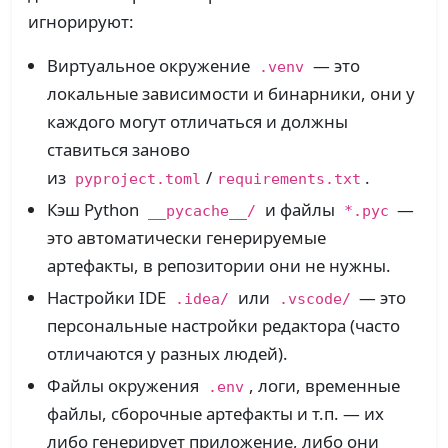
игнорируют:
Виртуальное окружение
— это
.venv
локальные зависимости и бинарники, они у
каждого могут отличаться и должны
ставиться заново
из
/
.
pyproject.toml
requirements.txt
Кэш Python
и файлы
—
__pycache__/
*.pyc
это автоматически генерируемые
артефакты, в репозитории они не нужны.
Настройки IDE
или
— это
.idea/
.vscode/
персональные настройки редактора (часто
отличаются у разных людей).
Файлы окружения
, логи, временные
.env
файлы, сборочные артефакты и т.п. — их
либо генерирует приложение, либо они