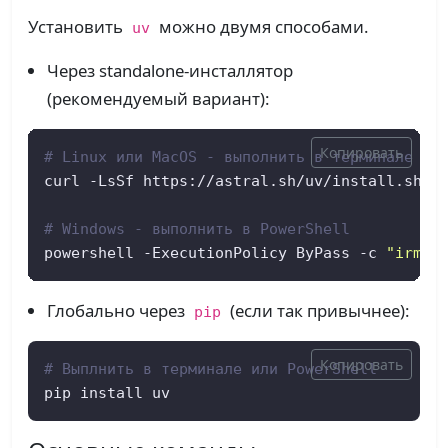
Установить
можно двумя способами.
uv
Через standalone-инсталлятор
(рекомендуемый вариант):
Копировать
# Linux или MacOS - выполнить в терминале
curl -LsSf https://astral.sh/uv/install.sh | 
# Windows - выполнить в PowerShell
powershell -ExecutionPolicy ByPass -c 
"irm h
Глобально через
(если так привычнее):
pip
Копировать
# Выплнить в терминале или PowerShell
pip install uv