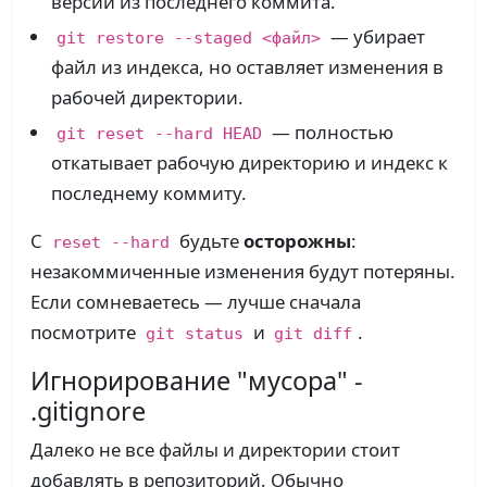
версии из последнего коммита.
— убирает
git restore --staged <файл>
файл из индекса, но оставляет изменения в
рабочей директории.
— полностью
git reset --hard HEAD
откатывает рабочую директорию и индекс к
последнему коммиту.
С
будьте
осторожны
:
reset --hard
незакоммиченные изменения будут потеряны.
Если сомневаетесь — лучше сначала
посмотрите
и
.
git status
git diff
Игнорирование "мусора" -
.gitignore
Далеко не все файлы и директории стоит
добавлять в репозиторий. Обычно