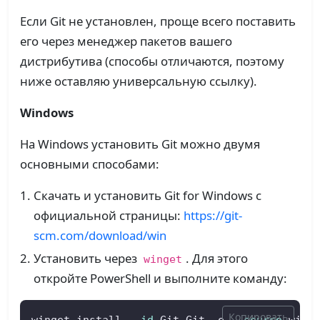
Если Git не установлен, проще всего поставить
его через менеджер пакетов вашего
дистрибутива (способы отличаются, поэтому
ниже оставляю универсальную ссылку).
Windows
На Windows установить Git можно двумя
основными способами:
Скачать и установить Git for Windows с
официальной страницы:
https://git-
scm.com/download/win
Установить через
. Для этого
winget
откройте PowerShell и выполните команду:
Копировать
winget install --
id
 Git.Git -e --
source
 wing