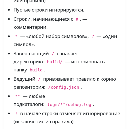
или правило).
Пустые строки игнорируются.
Строки, начинающиеся с
, —
#
комментарии.
— «любой набор символов»,
— «один
*
?
символ».
Завершающий
означает
/
директорию:
— игнорировать
build/
папку
.
build
Ведущий
привязывает правило к корню
/
репозитория:
.
/config.json
— любые
**
подкаталоги:
.
logs/**/debug.log
в начале строки отменяет игнорирование
!
(исключение из правила):