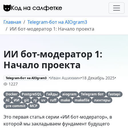
Перейти к контенту
Код на салфетке
Главная
Telegram-бот на AIOgram3
ИИ бот-модератор 1: Начало проекта
ИИ бот-модератор 1:
Начало проекта
•
Иван Ашихмин
•
18 Декабрь 2025
•
Telegram-бот на AIOgram3
1227
Docker
PostgreSQL
Гайды
aiogram
Telegram бот
fastapi
AI
ИИ
git
ry
uv
ruff
make
makefile
линтеры
pre commit
MCP
Это первая статья серии «ИИ бот-модератор», в
которой мы закладываем фундамент будущего