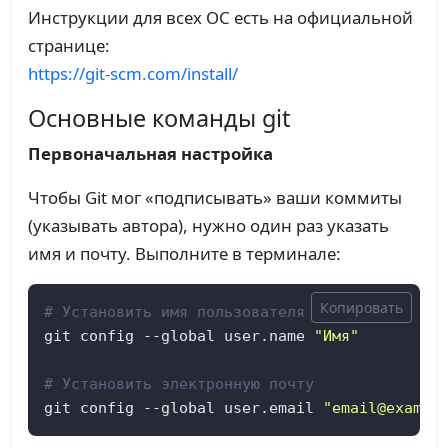
Инструкции для всех ОС есть на официальной
странице:
https://git-scm.com/install/
Основные команды git
Первоначальная настройка
Чтобы Git мог «подписывать» ваши коммиты
(указывать автора), нужно один раз указать
имя и почту. Выполните в терминале:
Копировать
# Установить имя пользователя
git config --global user.name 
"Имя"
# Установить электронную почту
git config --global user.email 
"email@exampl