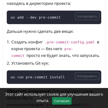
находясь в директории проекта:
Копировать
uv add --dev pre-commit
Дальше нужно сделать две вещи:
Создать конфиг
в
.pre-commit-config.yaml
корне проекта — без него
pre-
просто не будет знать, что запускать.
commit
Установить Git‑хук:
Копировать
uv run pre-commit install
Обратите внимание!
Для установки хуков
Этот сайт использует cookie для улучшения вашего
должен быть
опыта.
Согласен
инициализирован
‑репозиторий (
git
git