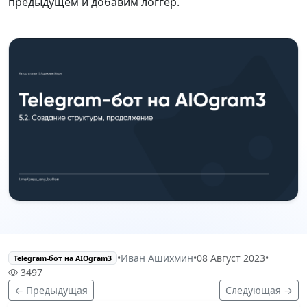
предыдущем и добавим логгер.
•
Иван Ашихмин
•
08 Август 2023
•
Telegram-бот на AIOgram3
3497
← Предыдущая
Следующая →