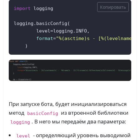
Копировать
import
 logging

logging.basicConfig(

        level=logging.INFO,

format
=
"%(asctime)s - [%(levelname)s
    )
При запуске бота, будет инициализироваться
метод
из втроенной библиотеки
basicConfig
. В него мы передаём два параметра:
logging
- определяющий уровень выводимой
level