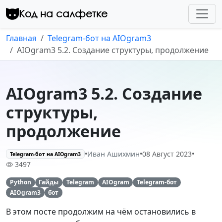
Перейти к контенту
Код на салфетке
Главная
Telegram-бот на AIOgram3
AIOgram3 5.2. Создание структуры, продолжение
AIOgram3 5.2. Создание
структуры,
продолжение
•
Иван Ашихмин
•
08 Август 2023
•
Telegram-бот на AIOgram3
3497
Python
Гайды
Telegram
AIOgram
Telegram-бот
AIOgram3
бот
В этом посте продолжим на чём остановились в