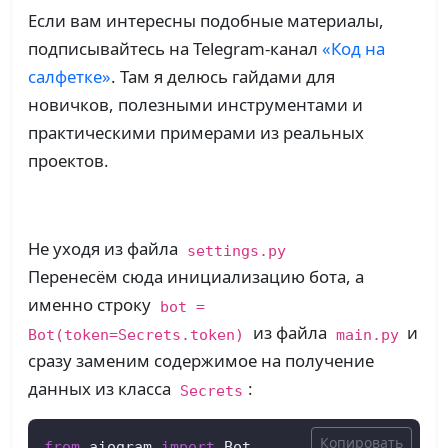
Если вам интересны подобные материалы,
подписывайтесь на Telegram-канал
«Код на
салфетке»
. Там я делюсь гайдами для
новичков, полезными инструментами и
практическими примерами из реальных
проектов.
Не уходя из файла
settings.py
Перенесём сюда инициализацию бота, а
именно строку
bot =
из файла
и
Bot(token=Secrets.token)
main.py
сразу заменим содержимое на получение
данных из класса
:
Secrets
Копировать
from
 aiogram 
import
 Bot
