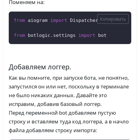
Поменяем на:
Копировать
from
 aiogram 
import
 Dispatcher  

from
 botlogic.settings 
import
 bot
Добавляем логгер.
Как вы помните, при запуске бота, не понятно,
запустился он или нет, поскольку в терминале
не было никаких данных. Давайте это
исправим, добавив базовый логгер.
Перед переменной bot добавляем пустую
строку и вставляем туда код логгера, а в начло
файла добавляем строку импорта: