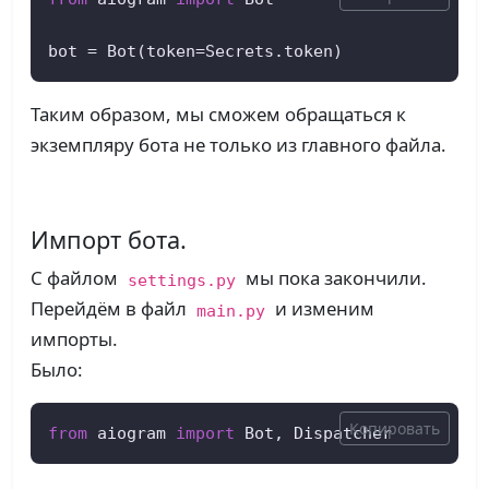
bot = Bot(token=Secrets.token)
Таким образом, мы сможем обращаться к
экземпляру бота не только из главного файла.
Импорт бота.
С файлом
мы пока закончили.
settings.py
Перейдём в файл
и изменим
main.py
импорты.
Было:
Копировать
from
 aiogram 
import
 Bot, Dispatcher