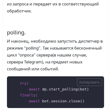
из запроса и передает их в соответствующий
обработчик.
polling.
И наконец, необходимо запустить диспетчер в
режиме "polling". Так называется бесконечный
цикл "опроса" сервера(в нашем случае,
сервера Telegram), на предмет новых
сообщений или событий.
Копировать
try
:

await
 dp.start_polling(bot)

finally
:

await
 bot.session.close()