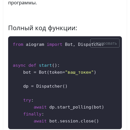
программы.
Полный код функции:
Копировать
from
 aiogram 
import
 Bot, Dispatcher

async
def
start
():

    bot = Bot(token=
"ваш_токен"
)

    dp = Dispatcher()

try
:

await
 dp.start_polling(bot)

finally
:

await
 bot.session.close()