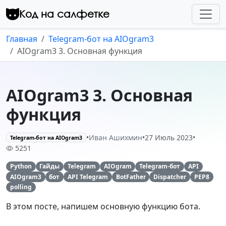
Перейти к контенту
Код на салфетке
Главная
Telegram-бот на AIOgram3
AIOgram3 3. Основная функция
AIOgram3 3. Основная
функция
•
Иван Ашихмин
•
27 Июль 2023
•
Telegram-бот на AIOgram3
5251
Python
Гайды
Telegram
AIOgram
Telegram-бот
API
AIOgram3
бот
API Telegram
BotFather
Dispatcher
PEP8
polling
В этом посте, напишем основную функцию бота.