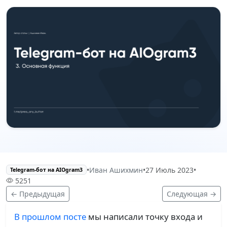
•
Иван Ашихмин
•
27 Июль 2023
•
Telegram-бот на AIOgram3
5251
← Предыдущая
Следующая →
В прошлом посте
мы написали точку входа и