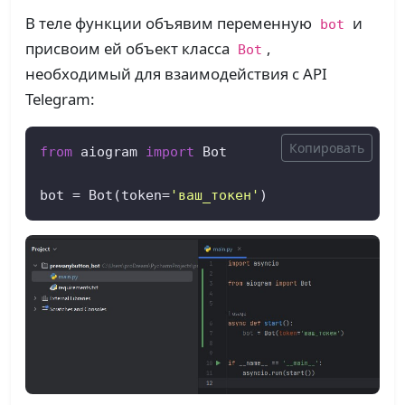
В теле функции объявим переменную
и
bot
присвоим ей объект класса
,
Bot
необходимый для взаимодействия с API
Telegram:
Копировать
from
 aiogram 
import
 Bot

bot = Bot(token=
'ваш_токен'
)