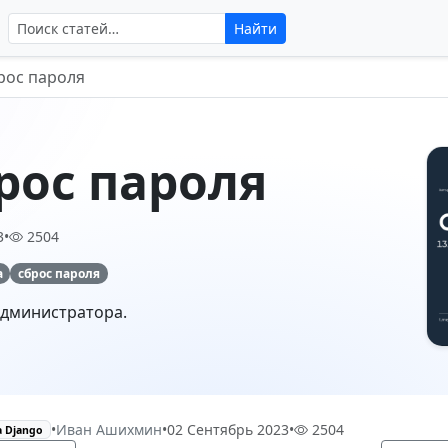
Поиск по сайту
Найти
брос пароля
брос пароля
3
•
2504
а
сброс пароля
администратора.
•
Иван Ашихмин
•
02 Сентябрь 2023
•
2504
а Django