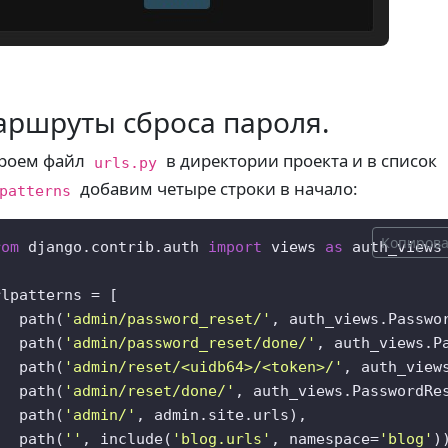
ршруты сброса пароля.
роем файл
в директории проекта и в список
urls.py
добавим четыре строки в начало:
patterns
Копирова
rom
 django.contrib.auth 
import
 views 
as
 auth_views

lpatterns = [

   path(
'admin/password_reset/'
, auth_views.Passwo
   path(
'admin/password_reset/done/'
, auth_views.P
   path(
'admin/reset/<uidb64>/<token>/'
, auth_view
   path(
'admin/reset/done/'
, auth_views.PasswordRe
   path(
'admin/'
, admin.site.urls),

   path(
''
, include(
'blog.urls'
, namespace=
'blog'
))