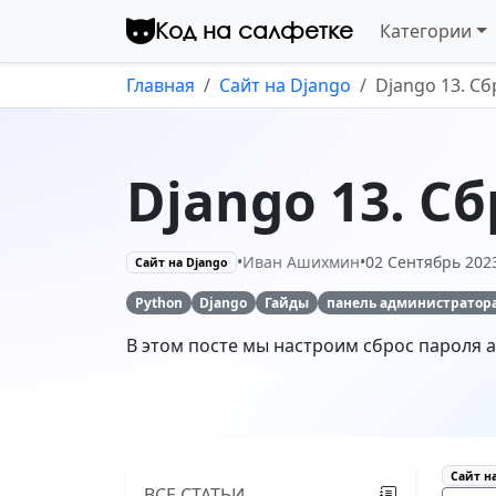
Перейти к контенту
12 Октябрь 2023
Код на салфетке
Категории
Комментарии
Главная
Сайт на Django
Django 13. С
Django 31. Форма
авторизации и кнопка
выхода
09 Октябрь 2023
Комментарии
Django 13. С
Django 30. Рефакторинг и
допущенные ошибки
•
Иван Ашихмин
•
02 Сентябрь 202
Сайт на Django
29 Сентябрь 2023
Комментарии
Python
Django
Гайды
панель администратор
Django 29.2 Добавляем
В этом посте мы настроим сброс пароля 
поиск на сайт,
продолжение
16 Сентябрь 2023
Комментарии
Django 29.1 Добавляем
Сайт н
поиск на сайт
ВСЕ СТАТЬИ