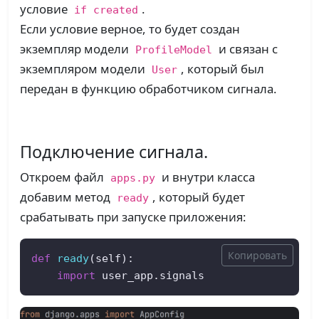
условие
.
if created
Если условие верное, то будет создан
экземпляр модели
и связан с
ProfileModel
экземпляром модели
, который был
User
передан в функцию обработчиком сигнала.
Подключение сигнала.
Откроем файл
и внутри класса
apps.py
добавим метод
, который будет
ready
срабатывать при запуске приложения:
Копировать
def
ready
(
self
):  

import
 user_app.signals