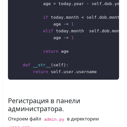
            age = today.year - self.dob.year 
if
 today.month < self.dob.month: 
                age -= 
1
elif
 today.month  self.dob.month
                age -= 
1
return
 age  

def
__str__
(
self
):  

return
 self.user.username
Регистрация в панели
администратора.
Откроем файл
в директории
admin.py
.
user_app