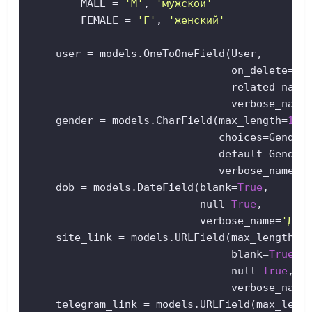
        MALE = 
'M'
, 
'мужской'
        FEMALE = 
'F'
, 
'женский'
    user = models.OneToOneField(User,  

                                on_delete=mod
                                related_name
                                verbose_name
    gender = models.CharField(max_length=
1
,  
                              choices=Genders
                              default=Genders
                              verbose_name=
'
    dob = models.DateField(blank=
True
,  

                           null=
True
,  

                           verbose_name=
'Дат
    site_link = models.URLField(max_length=
2
                                blank=
True
,

                                null=
True
,

                                verbose_name
    telegram_link = models.URLField(max_leng