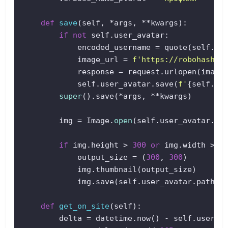
def
save
(
self, *args, **kwargs
):  

if
not
 self.user_avatar:  

            encoded_username = quote(self.us
            image_url = 
f'https://robohash.o
            response = request.urlopen(image_
            self.user_avatar.save(
f'
{self.us
super
().save(*args, **kwargs)  

        img = Image.
open
(self.user_avatar.pat
if
 img.height > 
300
or
 img.width > 
3
            output_size = (
300
, 
300
)  

            img.thumbnail(output_size)  

            img.save(self.user_avatar.path)  
def
get_on_site
(
self
):  

        delta = datetime.now() - self.user.d