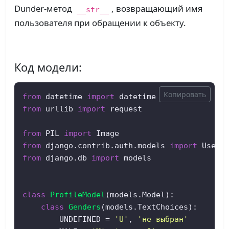
Dunder-метод
, возвращающий имя
__str__
пользователя при обращении к объекту.
Код модели:
Копировать
from
 datetime 
import
from
 urllib 
import
 request  

from
 PIL 
import
from
 django.contrib.auth.models 
import
from
 django.db 
import
 models  

class
ProfileModel
(models.Model):  

class
Genders
(models.TextChoices):  

        UNDEFINED = 
'U'
, 
'не выбран'