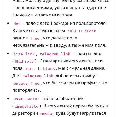
максимальную длину поля, указываем класс
с перечислениями, указываем стандартное
значение, а также имя поля.
- поле с датой рождения пользователя.
dob
В аргументах указываем
и
null
blank
равное
, что делает поле
True
необязательным к вводу, а также имя поля.
,
- поля ссылок
site_link
telegram_link
(
) . Стандартные аргументы: имя
URLField
поля,
и
, максимальная длина.
null
blank
Для
добавляем атрибут
telegram_link
, что бы ссылки на профили не
unuque=True
повторялись.
- поле изображения
user_avatar
(
). В аргументах передаём путь в
ImageField
директории
, куда будут загружаться
media