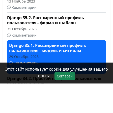
13 Ноябрь 2023
Комментарии
Django 35.2. Расширенный профиль
пользователя - форма и шаблон
31 Октябрь 2023
Комментарии
Django 35.1. Расширенный профиль
пользователя - модель и сигналы
29 Октябрь 2023
Комментарии
Этот сайт использует cookie для улучшения вашего
Вы читаете
опыта.
Согласен
Django 34.2. Простой профиль пользователя -
страница настроек
25 Октябрь 2023
Комментарии
Django 34.1. Простой профиль пользователя -
страница профиля