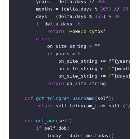
        years = delta.days // 
365
        months = (delta.days % 
365
) // 
30
        days = (delta.days % 
365
) % 
30
if
 delta.days  
0
:  

return
'меньше суток'
else
:  

            on_site_string = 
""
if
 years > 
0
:  

                on_site_string += 
f"
{years}
 
                on_site_string += 
f"
{months}
                on_site_string += 
f"
{days}
 д
return
 on_site_string  

def
get_telegram_username
(
self
):  

return
 self.telegram_link.split(
'/'
)
def
get_age
(
self
):  

if
 self.dob:  

            today = datetime.today()  
