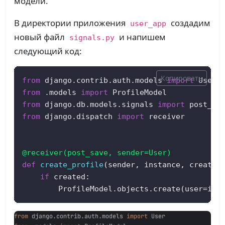
модели.
В директории приложения
создадим
user_app
новый файл
и напишем
signals.py
следующий код:
Копировать
from
 django.contrib.auth.models 
import
from
 .models 
import
from
 django.db.models.signals 
import
from
 django.dispatch 
import
 receiver  

@receiver(
post_save, sender=User
)  
def
create_profile
(
sender, instance, created
if
 created:  

        ProfileModel.objects.create(user=ins