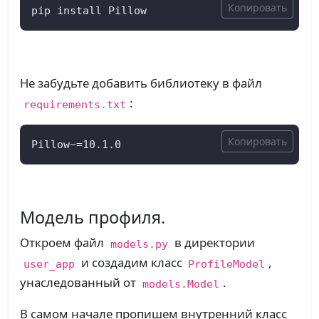
Копировать
pip install Pillow
Не забудьте добавить библиотеку в файл
:
requirements.txt
Копировать
Pillow~=10.1.0
Модель профиля.
Откроем файл
в директории
models.py
и создадим класс
,
user_app
ProfileModel
унаследованный от
.
models.Model
В самом начале пропишем внутренний класс