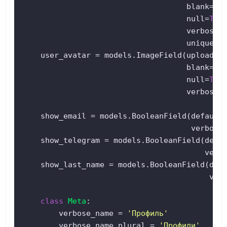
                                    blank=
Tr
                                    null=
Tru
                                    verbose_
                                    unique=
T
    user_avatar = models.ImageField(upload_t
                                    blank=
Tr
                                    null=
Tru
                                    verbose_
    show_email = models.BooleanField(default
                                     verbose
    show_telegram = models.BooleanField(defa
                                        verb
    show_last_name = models.BooleanField(def
                                         ver
class
Meta
:  

        verbose_name = 
'Профиль'
        verbose_name_plural = 
'Профили'