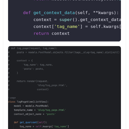
def
get_context_data
(
self, **kwargs
):  

        context = 
super
().get_context_data(**
        context[
'tag_name'
] = self.kwargs[
't
return
 context