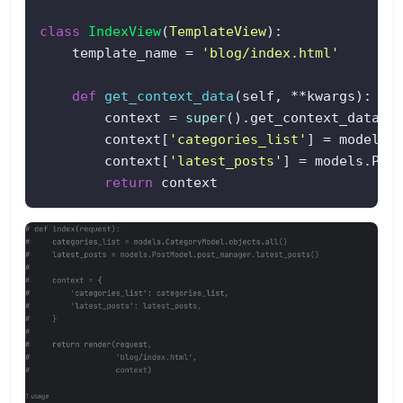
class
IndexView
(
TemplateView
):  

    template_name = 
'blog/index.html'
def
get_context_data
(
self, **kwargs
):  

        context = 
super
().get_context_data(**
        context[
'categories_list'
] = models.
        context[
'latest_posts'
] = models.Post
return
 context