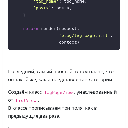
'tag_name'
: tag_name,  

'posts'
: posts,  

    }  

return
 render(request,  

'blog/tag_page.html'
,  

                  context)
Последний, самый простой, в том плане, что
он такой же, как и представление категории.
Создаём класс
, унаследованный
TagPageView
от
.
ListView
В классе прописываем три поля, как в
предыдущие два раза.