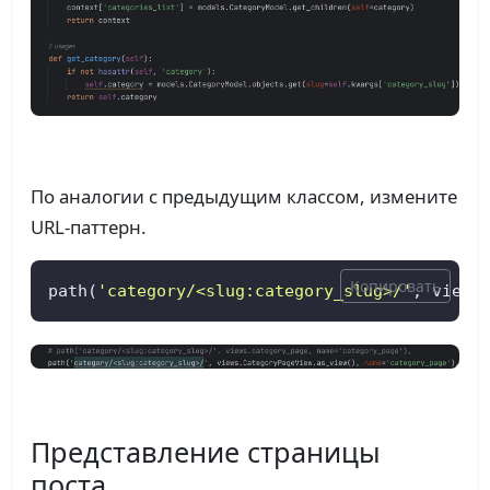
По аналогии с предыдущим классом, измените
URL-паттерн.
Копировать
path(
'category/<slug:category_slug>/'
, views
Представление страницы
поста.