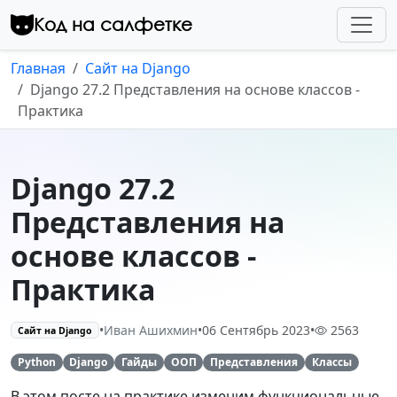
Перейти к контенту
Код на салфетке
Главная
Сайт на Django
Django 27.2 Представления на основе классов -
Практика
Django 27.2
Представления на
основе классов -
Практика
•
Иван Ашихмин
•
06 Сентябрь 2023
•
2563
Сайт на Django
Python
Django
Гайды
ООП
Представления
Классы
В этом посте на практике изменим функциональные