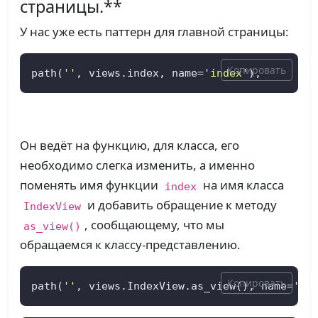
страницы.**
У нас уже есть паттерн для главной страницы:
Копировать
path(
''
, views.index, name=
'index'
),
Он ведёт на функцию, для класса, его
необходимо слегка изменить, а именно
поменять имя функции
на имя класса
index
и добавить обращение к методу
IndexView
, сообщающему, что мы
as_view()
обращаемся к классу-представлению.
Копировать
path(
''
, views.IndexView.as_view(), name=
'in