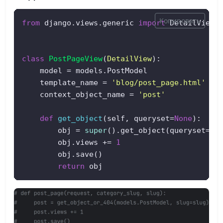
Копировать
from
 django.views.generic 
import
 DetailView

class
PostPageView
(
DetailView
):  

    model = models.PostModel  

    template_name = 
'blog/post_page.html'
    context_object_name = 
'post'
def
get_object
(
self, queryset=
None
):  

        obj = 
super
().get_object(queryset=que
        obj.views += 
1
        obj.save()  

return
 obj