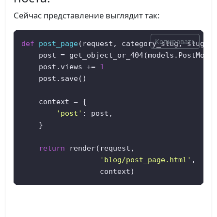
Сейчас представление выглядит так:
Копировать
def
post_page
(
request, category_slug, slug
): 
    post = get_object_or_404(models.PostModel
    post.views += 
1
    post.save()  

    context = {  

'post'
: post,  

    }  

return
 render(request,  

'blog/post_page.html'
,  

                  context)