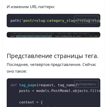
И изменим URL-паттерн:
Копировать
path(
'post/<slug:category_slug>/<slug:slug>/
Представление страницы тега.
Последнее, четвёртое представление. Сейчас
оно такое:
Копировать
def
tag_page
(
request, tag_name
):  

    posts = models.PostModel.objects.
filter
(
    context = {  
