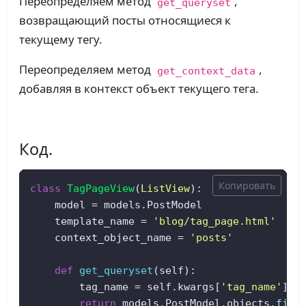
Переопределяем метод
,
get_queryset
возвращающий посты относящиеся к
текущему тегу.
Переопределяем метод
,
get_context_data
добавляя в контекст объект текущего тега.
Код.
Копировать
class
TagPageView
(
ListView
):  

    model = models.PostModel  

    template_name = 
'blog/tag_page.html'
    context_object_name = 
'posts'
def
get_queryset
(
self
):  

        tag_name = self.kwargs[
'tag_name'
]  

return
 models.PostModel.objects.
filt