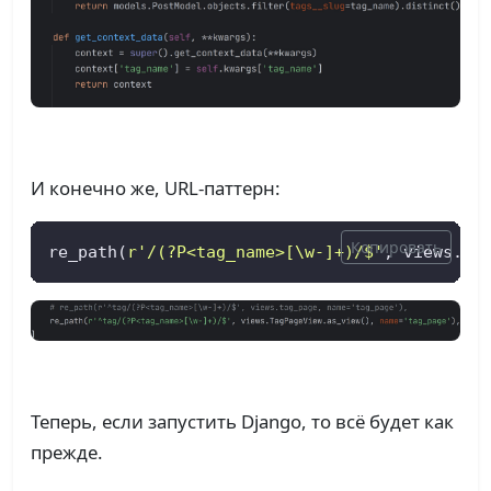
И конечно же, URL-паттерн:
Копировать
re_path(
r'/(?P<tag_name>[\w-]+)/$'
, views.Ta
Теперь, если запустить Django, то всё будет как
прежде.