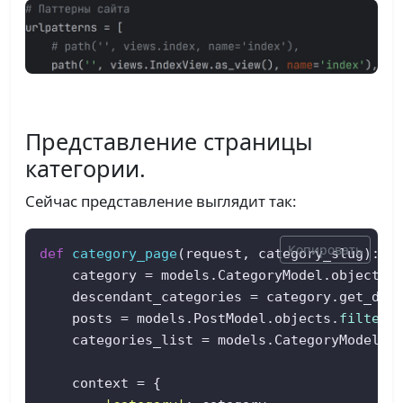
Представление страницы
категории.
Сейчас представление выглядит так:
Копировать
def
category_page
(
request, category_slug
):  

    category = models.CategoryModel.objects.g
    descendant_categories = category.get_des
    posts = models.PostModel.objects.
filter
(
    categories_list = models.CategoryModel.ge
    context = {  
