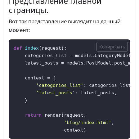
Представление главной
страницы.
Вот так представление выглядит на данный
момент:
Копировать
def
index
(
request
):  

    categories_list = models.CategoryModel.o
    latest_posts = models.PostModel.post_mana
    context = {  

'categories_list'
: categories_list,  
'latest_posts'
: latest_posts,  

    }  

return
 render(request,  

'blog/index.html'
,  

                  context)