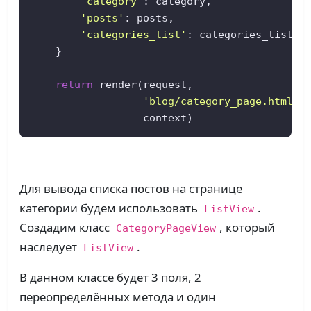
'category'
: category,  

'posts'
: posts,  

'categories_list'
: categories_list,  
    }  

return
 render(request,  

'blog/category_page.html'
, 
                  context)
Для вывода списка постов на странице
категории будем использовать
.
ListView
Создадим класс
, который
CategoryPageView
наследует
.
ListView
В данном классе будет 3 поля, 2
переопределённых метода и один