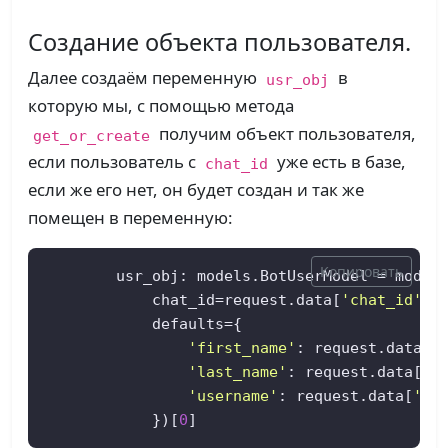
Создание объекта пользователя.
Далее создаём переменную
в
usr_obj
которую мы, с помощью метода
получим объект пользователя,
get_or_create
если пользователь с
уже есть в базе,
chat_id
если же его нет, он будет создан и так же
помещен в переменную:
Копировать
        usr_obj: models.BotUserModel = models
            chat_id=request.data[
'chat_id'
],

            defaults={

'first_name'
: request.data[
'
'last_name'
: request.data[
'l
'username'
: request.data[
'us
            })[
0
]