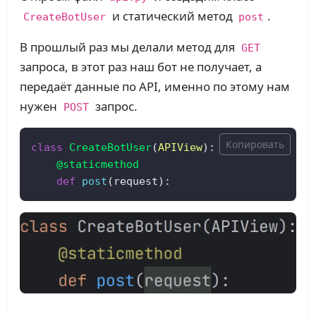
и статический метод
.
CreateBotUser
post
В прошлый раз мы делали метод для
GET
запроса, в этот раз наш бот не получает, а
передаёт данные по API, именно по этому нам
нужен
запрос.
POST
Копировать
class
CreateBotUser
(
APIView
    @staticmethod
def
post
(
request
):