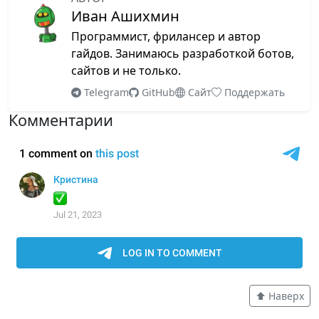
19 Декабрь 2023
Иван Ашихмин
Комментарии
Программист, фрилансер и автор
гайдов. Занимаюсь разработкой ботов,
Django 38.1. Кабинет и все посты автора
сайтов и не только.
14 Декабрь 2023
Комментарии
Telegram
GitHub
Сайт
Поддержать
Комментарии
Django 37. Две формы - добавление
категории и файла
28 Ноябрь 2023
Комментарии
Django 36. Добавление постов пользователем
13 Ноябрь 2023
Комментарии
Django 35.2. Расширенный профиль
пользователя - форма и шаблон
31 Октябрь 2023
⬆️ Наверх
Комментарии