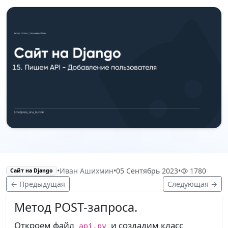
•
Иван Ашихмин
•
05 Сентябрь 2023
•
1780
Сайт на Django
← Предыдущая
Следующая →
Метод POST-запроса.
Откроем файл
и создадим класс
api.py