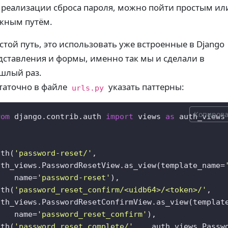
 реализации сброса пароля, можно пойти простым ил
жным путём.
стой путь, это использовать уже встроенные в Django
дставления и формы, именно так мы и сделали в
шлый раз.
таточно в файле
указать паттерны:
urls.py
Копирова
rom
 django.contrib.auth 
import
 views 
as
 auth_views

ath(
'password-reset/'
,  

uth_views.PasswordResetView.as_view(template_name=
    name=
'password-reset'
),  

ath(
'password_reset_confirm/<uidb64>/<token>/'
,  

uth_views.PasswordResetConfirmView.as_view(templat
    name=
'password_reset_confirm'
),  

ath(
'password_reset_complete/'
,   auth_views.Passw