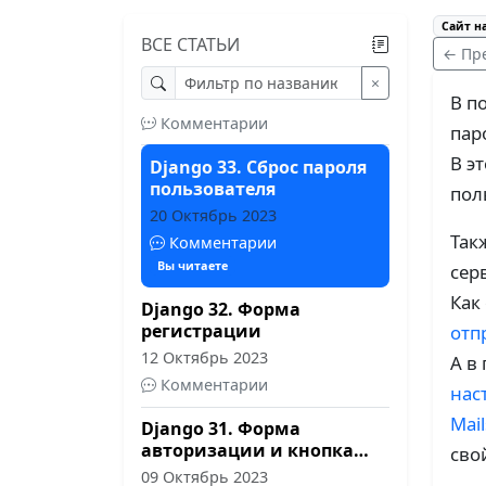
Комментарии
Сайт н
ВСЕ СТАТЬИ
Django 34.1. Простой
← Пр
профиль пользователя -
×
страница профиля
23 Октябрь 2023
В по
Комментарии
пар
В э
Django 33. Сброс пароля
пользователя
пол
20 Октябрь 2023
Так
Комментарии
Вы читаете
сер
Как
Django 32. Форма
регистрации
отп
12 Октябрь 2023
А в 
Комментарии
нас
Mail
Django 31. Форма
авторизации и кнопка
сво
выхода
09 Октябрь 2023