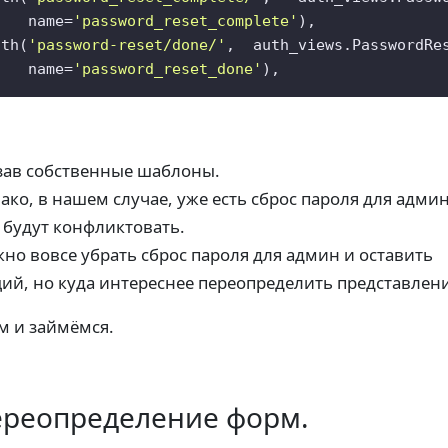
    name=
'password_reset_complete'
),  

ath(
'password-reset/done/'
,  auth_views.PasswordRe
    name=
'password_reset_done'
),
зав собственные шаблоны.
ако, в нашем случае, уже есть сброс пароля для админ
 будут конфликтовать.
но вовсе убрать сброс пароля для админ и оставить
ий, но куда интереснее переопределить представлени
м и займёмся.
реопределение форм.