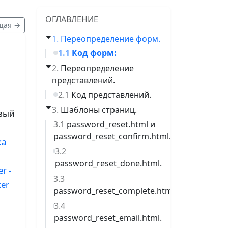
ОГЛАВЛЕНИЕ
щая →
Переопределение форм.
Код форм:
Переопределение
представлений.
Код представлений.
Шаблоны страниц.
овый
password_reset.html и
password_reset_confirm.html.
ка
password_reset_done.html.
r -
ker
password_reset_complete.html.
password_reset_email.html.