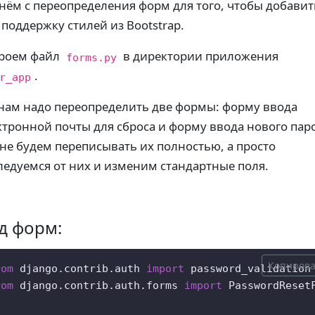
нём с переопределения форм для того, чтобы добавит
 поддержку стилей из Bootstrap.
роем файл
в директории приложения
forms.py
.
r_app
 нам надо переопределить две формы: форму ввода
ктронной почты для сброса и форму ввода нового пар
не будем переписывать их полностью, а просто
ледуемся от них и изменим стандартные поля.
д форм:
Копирова
rom
 django.contrib.auth 
import
rom
 django.contrib.auth.forms 
import
 PasswordResetF