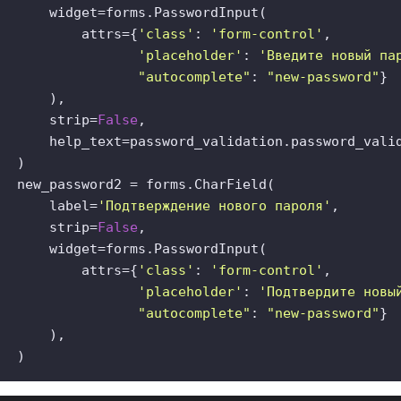
       widget=forms.PasswordInput(  

           attrs={
'class'
: 
'form-control'
,  

'placeholder'
: 
'Введите новый па
"autocomplete"
: 
"new-password"
}  
      ),  

       strip=
False
,  

       help_text=password_validation.password_valid
  )  

   new_password2 = forms.CharField(  

       label=
'Подтверждение нового пароля'
,  

       strip=
False
,  

       widget=forms.PasswordInput(  

           attrs={
'class'
: 
'form-control'
,  

'placeholder'
: 
'Подтвердите новы
"autocomplete"
: 
"new-password"
}  
      ),  

   )