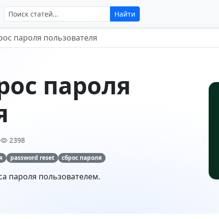
Поиск по сайту
Найти
брос пароля пользователя
брос пароля
я
•
2398
я
password reset
сброс пароля
са пароля пользователем.