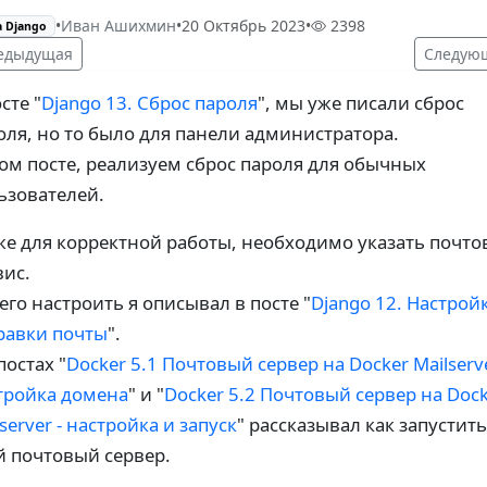
•
Иван Ашихмин
•
20 Октябрь 2023
•
2398
а Django
едыдущая
Следую
сте "
Django 13. Сброс пароля
", мы уже писали сброс
оля, но то было для панели администратора.
том посте, реализуем сброс пароля для обычных
ьзователей.
же для корректной работы, необходимо указать почт
вис.
 его настроить я описывал в посте "
Django 12. Настрой
равки почты
".
постах "
Docker 5.1 Почтовый сервер на Docker Mailserve
тройка домена
" и "
Docker 5.2 Почтовый сервер на Doc
server - настройка и запуск
" рассказывал как запустить
й почтовый сервер.