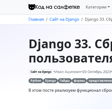
Перейти к контенту
Комментарии
Код на салфетке
Категории
Django 36. Добавление
постов пользователем
Главная
Сайт на Django
Django 33. С
13 Ноябрь 2023
Комментарии
Django 33. С
Django 35.2. Расширенный
профиль пользователя -
форма и шаблон
31 Октябрь 2023
пользовател
Комментарии
Django 35.1. Расширенный
•
Иван Ашихмин
•
20 Октябрь 2023
Сайт на Django
профиль пользователя -
модель и сигналы
29 Октябрь 2023
Python
Django
Гайды
формы
представлени
Комментарии
В этом посте реализуем функционал сбро
Django 34.2. Простой
профиль пользователя -
страница настроек
25 Октябрь 2023