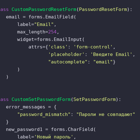
lass
CustomPasswordResetForm
(
PasswordResetForm
):  

   email = forms.EmailField(  

       label=
"Email"
,  

       max_length=
254
,  

       widget=forms.EmailInput(  

           attrs={
'class'
: 
'form-control'
,  

'placeholder'
: 
'Введите Email'
,  
"autocomplete"
: 
"email"
}  

      )  

  )  

lass
CustomSetPasswordForm
(
SetPasswordForm
):  

   error_messages = {  

"password_mismatch"
: 
"Пароли не совпадают"
  }  

   new_password1 = forms.CharField(  

       label=
'Новый пароль'
,  
